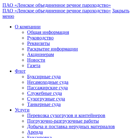
ПАО «Ленское объединенное речное пароходство»
ПАО «Ленское объединенное речное пароходство»
Закрыть
меню
О компании
Общая информация
Руководство
Реквизиты
Раскрытие информации
Акционерам
Новости
Газета
Флот
Буксирные суда
Несамоходные суда
Пассажирские суда
Служебные суда
Сухогрузные суда
Танкерные суда
Услуги
Перевозка сухогрузов и контейнеров
Погрузочно-разгрузочные работы
Добыча и поставка нерудных материалов
Аренда
Буксировка