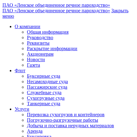
ПАО «Ленское объединенное речное пароходство»
ПАО «Ленское объединенное речное пароходство»
Закрыть
меню
О компании
Общая информация
Руководство
Реквизиты
Раскрытие информации
Акционерам
Новости
Газета
Флот
Буксирные суда
Несамоходные суда
Пассажирские суда
Служебные суда
Сухогрузные суда
Танкерные суда
Услуги
Перевозка сухогрузов и контейнеров
Погрузочно-разгрузочные работы
Добыча и поставка нерудных материалов
Аренда
Буксировка