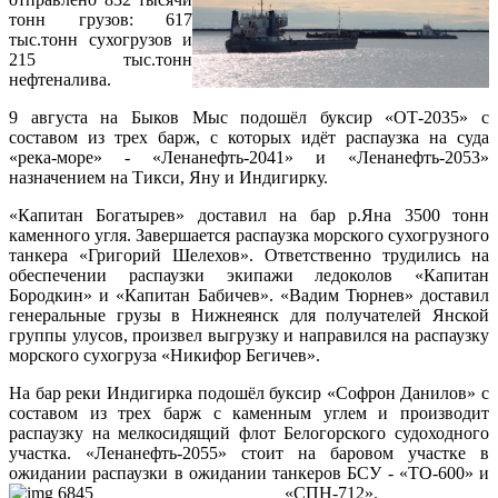
тонн грузов: 617
тыс.тонн сухогрузов и
215 тыс.тонн
нефтеналива.
9 августа на Быков Мыс подошёл буксир «ОТ-2035» с
составом из трех барж, с которых идёт распаузка на суда
«река-море» - «Ленанефть-2041» и «Ленанефть-2053»
назначением на Тикси, Яну и Индигирку.
«Капитан Богатырев» доставил на бар р.Яна 3500 тонн
каменного угля. Завершается распаузка морского сухогрузного
танкера «Григорий Шелехов». Ответственно трудились на
обеспечении распаузки экипажи ледоколов «Капитан
Бородкин» и «Капитан Бабичев». «Вадим Тюрнев» доставил
генеральные грузы в Нижнеянск для получателей Янской
группы улусов, произвел выгрузку и направился на распаузку
морского сухогруза «Никифор Бегичев».
На бар реки Индигирка подошёл буксир «Софрон Данилов» с
составом из трех барж с каменным углем и производит
распаузку на мелкосидящий флот Белогорского судоходного
участка. «Ленанефть-2055» стоит на баровом участке в
ожидании распаузки в ожидании танкеров БСУ - «ТО-600» и
«СПН-712».