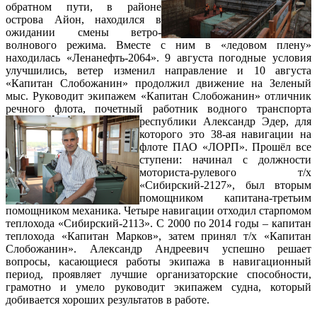
обратном пути, в районе
острова Айон, находился в
ожидании смены ветро-
волнового режима. Вместе с ним в «ледовом плену»
находилась «Ленанефть-2064». 9 августа погодные условия
улучшились, ветер изменил направление и 10 августа
«Капитан Слобожанин» продолжил движение на Зеленый
мыс. Руководит экипажем «Капитан Слобожанин» отличник
речного флота, почетный работник водного транспорта
республики Александр Эдер, для
которого это 38-ая навигации на
флоте ПАО «ЛОРП». Прошёл все
ступени: начинал с должности
моториста-рулевого т/х
«Сибирский-2127», был вторым
помощником капитана-третьим
помощником механика. Четыре навигации отходил старпомом
теплохода «Сибирский-2113». С 2000 по 2014 годы – капитан
теплохода «Капитан Марков», затем принял т/х «Капитан
Слобожанин». Александр Андреевич успешно решает
вопросы, касающиеся работы экипажа в навигационный
период, проявляет лучшие организаторские способности,
грамотно и умело руководит экипажем судна, который
добивается хороших результатов в работе.