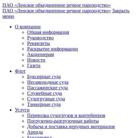
ПАО «Ленское объединенное речное пароходство»
ПАО «Ленское объединенное речное пароходство»
Закрыть
меню
О компании
Общая информация
Руководство
Реквизиты
Раскрытие информации
Акционерам
Новости
Газета
Флот
Буксирные суда
Несамоходные суда
Пассажирские суда
Служебные суда
Сухогрузные суда
Танкерные суда
Услуги
Перевозка сухогрузов и контейнеров
Погрузочно-разгрузочные работы
Добыча и поставка нерудных материалов
Аренда
Буксировка