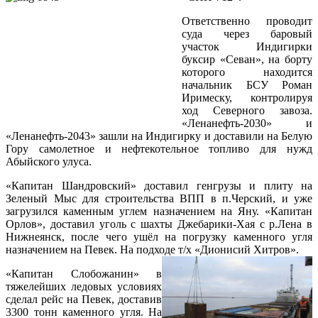
Ответственно проводит
суда через баровый
участок Индигирки
буксир «Севан», на борту
которого находится
начальник БСУ Роман
Иримеску, контролируя
ход Северного завоза.
«Ленанефть-2030» и
«Ленанефть-2043» зашли на Индигирку и доставили на Белую
Гору самолетное и нефтекотельное топливо для нужд
Абыйского улуса.
«Капитан Шандровский» доставил генгрузы и плиту на
Зеленый Мыс для строительства ВПП в п.Черский, и уже
загрузился каменным углем назначением на Яну. «Капитан
Орлов», доставил уголь с шахты Джебарики-Хая с р.Лена в
Нижнеянск, после чего ушёл на погрузку каменного угля
назначением на Певек. На подходе т/х «Дионисий Хитров».
«Капитан Слобожанин» в
тяжелейших ледовых условиях
сделал рейс на Певек, доставив
3300 тонн каменного угля. На