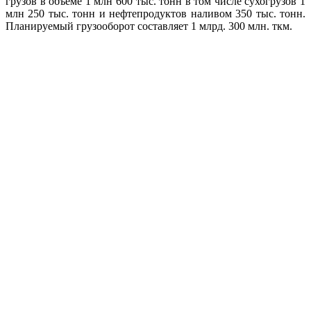
грузов в объеме 1 млн 600 тыс. тонн в том числе сухогрузов 1
млн 250 тыс. тонн и нефтепродуктов наливом 350 тыс. тонн.
Планируемый грузооборот составляет 1 млрд. 300 млн. ткм.