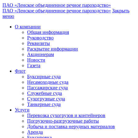
ПАО «Ленское объединенное речное пароходство»
ПАО «Ленское объединенное речное пароходство»
Закрыть
меню
О компании
Общая информация
Руководство
Реквизиты
Раскрытие информации
Акционерам
Новости
Газета
Флот
Буксирные суда
Несамоходные суда
Пассажирские суда
Служебные суда
Сухогрузные суда
Танкерные суда
Услуги
Перевозка сухогрузов и контейнеров
Погрузочно-разгрузочные работы
Добыча и поставка нерудных материалов
Аренда
Буксировка