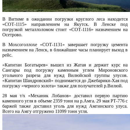
В Витиме в ожидании погрузки круглого леса находится
«СОТ-1115» направлением на Якутск. В Ленске под
погрузкой металлоломом стоит «СОТ-1116» назначением на
Осетрово.
В Мохсоголлохе «СОТ-1131» завершает погрузку цемента
назначением на Ленск, в ближайшие часы планирует выход в
рейс.
«Капитан Богатырев» вышел из Жатая и держит курс на
Сангары под погрузку каменным углем Мироновского
угольного разреза для нужд Вилюйской группы улусов.
«Капитан Шандровский» поднимается до Джебарики-Хая под
погрузку «черного золота» также для получателей р.Вилюй.
28 мая т/х «Механик Лобанов» доставил первую партию
каменного угля в объеме 2359 тонн на р.Амга. 29 мая РТ-776 с
баржей также доставил уголь для нужд Амгинского улуса.
Всего на Амгу отгружено 11099 тонн угля.