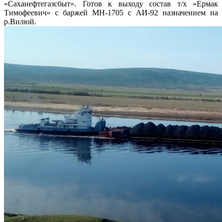
«Саханефтегазсбыт». Готов к выходу состав т/х «Ермак
Тимофеевич» с баржей МН-1705 с АИ-92 назначением на
р.Вилюй.