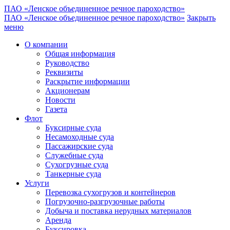
ПАО «Ленское объединенное речное пароходство»
ПАО «Ленское объединенное речное пароходство»
Закрыть
меню
О компании
Общая информация
Руководство
Реквизиты
Раскрытие информации
Акционерам
Новости
Газета
Флот
Буксирные суда
Несамоходные суда
Пассажирские суда
Служебные суда
Сухогрузные суда
Танкерные суда
Услуги
Перевозка сухогрузов и контейнеров
Погрузочно-разгрузочные работы
Добыча и поставка нерудных материалов
Аренда
Буксировка