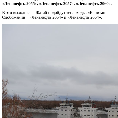
«Ленанефть-2055», «Ленанефть-2057», «Ленанефть-2060».
В эти выходные в Жатай подойдут теплоходы: «Капитан
Слобожанин», «Ленанефть-2054» и «Ленанефть-2064».