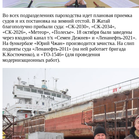
Во всех подразделениях пароходства идет плановая приемка
судов и их постановка на зимний отстой. В Жатай
благополучно прибыли суда: «СК-2030», «СК-2034»,
«СК-2026», «Метеор», «Полесье». 18 октября были заведены
через входной канал т/х «Семен Дежнев» и «Ленанефть-2021».
На бункербазе «Юрий Чжан» производится зачистка. На слип
подняты суда «Ленанефть-2011» (на ней работает бригада
К.Костюченко), и «ТО-1546» (для проведения
модернизационных работ).