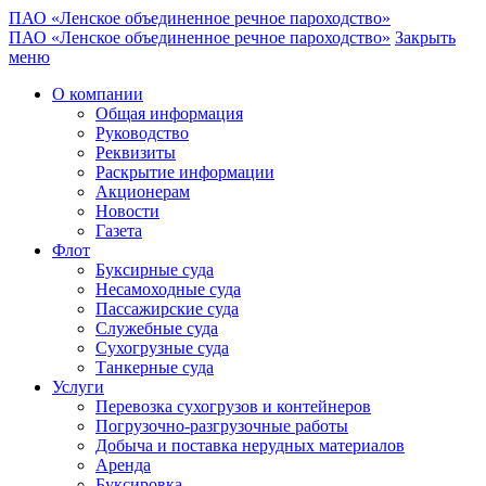
ПАО «Ленское объединенное речное пароходство»
ПАО «Ленское объединенное речное пароходство»
Закрыть
меню
О компании
Общая информация
Руководство
Реквизиты
Раскрытие информации
Акционерам
Новости
Газета
Флот
Буксирные суда
Несамоходные суда
Пассажирские суда
Служебные суда
Сухогрузные суда
Танкерные суда
Услуги
Перевозка сухогрузов и контейнеров
Погрузочно-разгрузочные работы
Добыча и поставка нерудных материалов
Аренда
Буксировка