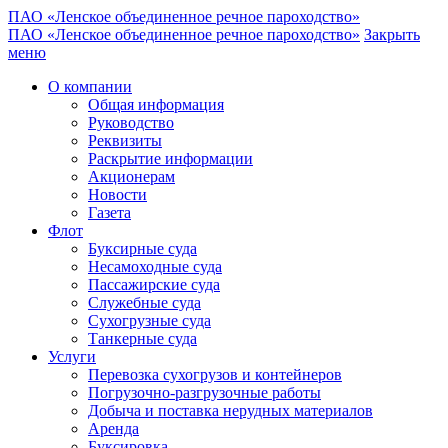
ПАО «Ленское объединенное речное пароходство»
ПАО «Ленское объединенное речное пароходство»
Закрыть
меню
О компании
Общая информация
Руководство
Реквизиты
Раскрытие информации
Акционерам
Новости
Газета
Флот
Буксирные суда
Несамоходные суда
Пассажирские суда
Служебные суда
Сухогрузные суда
Танкерные суда
Услуги
Перевозка сухогрузов и контейнеров
Погрузочно-разгрузочные работы
Добыча и поставка нерудных материалов
Аренда
Буксировка