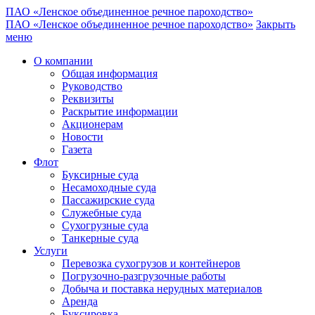
ПАО «Ленское объединенное речное пароходство»
ПАО «Ленское объединенное речное пароходство»
Закрыть
меню
О компании
Общая информация
Руководство
Реквизиты
Раскрытие информации
Акционерам
Новости
Газета
Флот
Буксирные суда
Несамоходные суда
Пассажирские суда
Служебные суда
Сухогрузные суда
Танкерные суда
Услуги
Перевозка сухогрузов и контейнеров
Погрузочно-разгрузочные работы
Добыча и поставка нерудных материалов
Аренда
Буксировка