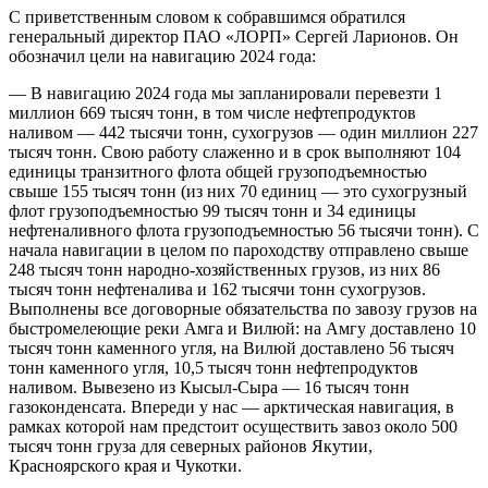
С приветственным словом к собравшимся обратился
генеральный директор ПАО «ЛОРП» Сергей Ларионов. Он
обозначил цели на навигацию 2024 года:
— В навигацию 2024 года мы запланировали перевезти 1
миллион 669 тысяч тонн, в том числе нефтепродуктов
наливом — 442 тысячи тонн, сухогрузов — один миллион 227
тысяч тонн. Свою работу слаженно и в срок выполняют 104
единицы транзитного флота общей грузоподъемностью
свыше 155 тысяч тонн (из них 70 единиц — это сухогрузный
флот грузоподъемностью 99 тысяч тонн и 34 единицы
нефтеналивного флота грузоподъемностью 56 тысячи тонн). С
начала навигации в целом по пароходству отправлено свыше
248 тысяч тонн народно-хозяйственных грузов, из них 86
тысяч тонн нефтеналива и 162 тысячи тонн сухогрузов.
Выполнены все договорные обязательства по завозу грузов на
быстромелеющие реки Амга и Вилюй: на Амгу доставлено 10
тысяч тонн каменного угля, на Вилюй доставлено 56 тысяч
тонн каменного угля, 10,5 тысяч тонн нефтепродуктов
наливом. Вывезено из Кысыл-Сыра — 16 тысяч тонн
газоконденсата. Впереди у нас — арктическая навигация, в
рамках которой нам предстоит осуществить завоз около 500
тысяч тонн груза для северных районов Якутии,
Красноярского края и Чукотки.