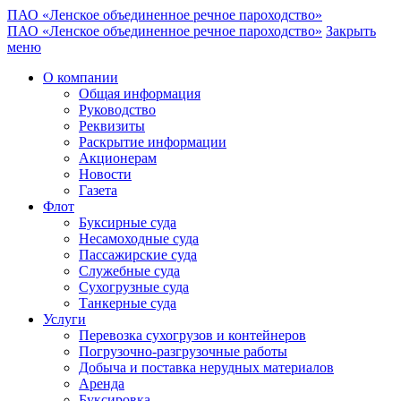
ПАО «Ленское объединенное речное пароходство»
ПАО «Ленское объединенное речное пароходство»
Закрыть
меню
О компании
Общая информация
Руководство
Реквизиты
Раскрытие информации
Акционерам
Новости
Газета
Флот
Буксирные суда
Несамоходные суда
Пассажирские суда
Служебные суда
Сухогрузные суда
Танкерные суда
Услуги
Перевозка сухогрузов и контейнеров
Погрузочно-разгрузочные работы
Добыча и поставка нерудных материалов
Аренда
Буксировка