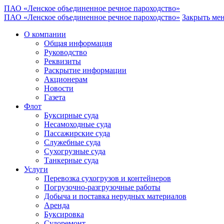
ПАО «Ленское объединенное речное пароходство»
ПАО «Ленское объединенное речное пароходство»
Закрыть ме
О компании
Общая информация
Руководство
Реквизиты
Раскрытие информации
Акционерам
Новости
Газета
Флот
Буксирные суда
Несамоходные суда
Пассажирские суда
Служебные суда
Сухогрузные суда
Танкерные суда
Услуги
Перевозка сухогрузов и контейнеров
Погрузочно-разгрузочные работы
Добыча и поставка нерудных материалов
Аренда
Буксировка
Судоремонт