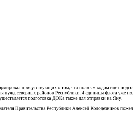
ировал присутствующих о том, что полным ходом идет подготов
для нужд северных районов Республики. 4 единицы флота уже п
существляется подготовка ДОКа также для отправки на Яну.
едателя Правительства Республики Алексей Колодезников поже