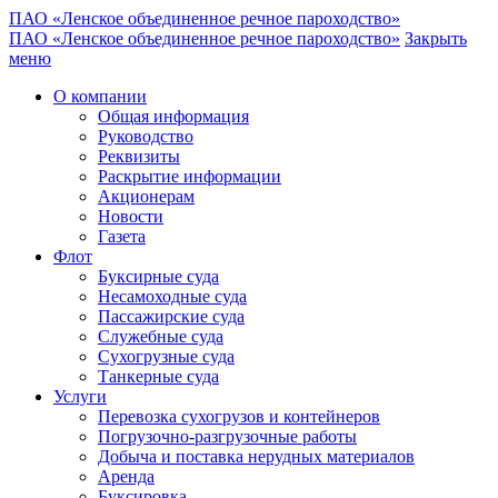
ПАО «Ленское объединенное речное пароходство»
ПАО «Ленское объединенное речное пароходство»
Закрыть
меню
О компании
Общая информация
Руководство
Реквизиты
Раскрытие информации
Акционерам
Новости
Газета
Флот
Буксирные суда
Несамоходные суда
Пассажирские суда
Служебные суда
Сухогрузные суда
Танкерные суда
Услуги
Перевозка сухогрузов и контейнеров
Погрузочно-разгрузочные работы
Добыча и поставка нерудных материалов
Аренда
Буксировка