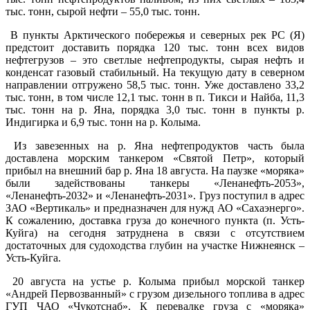
тыс. тонн, сырой нефти – 55,0 тыс. тонн.
В пункты Арктического побережья и северных рек РС (Я)
предстоит доставить порядка 120 тыс. тонн всех видов
нефтегрузов – это светлые нефтепродукты, сырая нефть и
конденсат газовый стабильный. На текущую дату в северном
направлении отгружено 58,5 тыс. тонн. Уже доставлено 33,2
тыс. тонн, в том числе 12,1 тыс. тонн в п. Тикси и Найба, 11,3
тыс. тонн на р. Яна, порядка 3,0 тыс. тонн в пункты р.
Индигирка и 6,9 тыс. тонн на р. Колыма.
Из завезенных на р. Яна нефтепродуктов часть была
доставлена морским танкером «Святой Петр», который
прибыл на внешний бар р. Яна 18 августа. На паузке «моряка»
были задействованы танкеры «Ленанефть-2053»,
«Ленанефть-2032» и «Ленанефть-2031». Груз поступил в адрес
ЗАО «Вертикаль» и предназначен для нужд АО «Сахаэнерго».
К сожалению, доставка груза до конечного пункта (п. Усть-
Куйга) на сегодня затруднена в связи с отсутствием
достаточных для судоходства глубин на участке Нижнеянск –
Усть-Куйга.
20 августа на устье р. Колыма прибыл морской танкер
«Андрей Первозванный» с грузом дизельного топлива в адрес
ГУП ЧАО «Чукотснаб». К перевалке груза с «моряка»