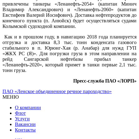
привлечены танкеры «Ленанефть-2054» (капитан Минич
Владимир Александрович) и «Ленанефть-2060» (капитан
Евстифеев Валерий Иосифович). Доставка нефтепродуктов до
конечного пункта (п. Анюйск) будет осуществляться судами
Колымской судоходной компании.
Как и в прошлом году, в навигацию 2018 года планируется
отгрузка и доставка 8,3 тыс. тонн конденсата газового
стабильного в п. Юрюнг-Хая (р. Анабар) для нужд ГУП
«ЖКХ РС (Я)». Для погрузки груза в этом направлении на
рейд Сангарской нефтебазы прибыл танкер
«Ленанефть-2020», который примет в танки первые 2,1 тыс.
тонн груза.
Пресс-служба ПАО «ЛОРП»
ПАО «Ленское объединенное речное пароходство»
МЕНЮ
О компании
Флот
Услуги
Вакансии
Контакты