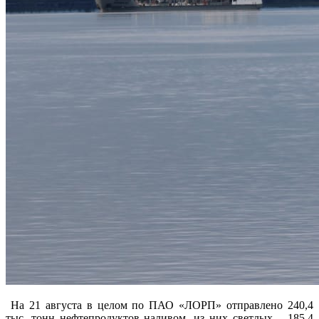
На 21 августа в целом по ПАО «ЛОРП» отправлено 240,4
тыс. тонн нефтепродуктов наливом, из них светлых – 185,4