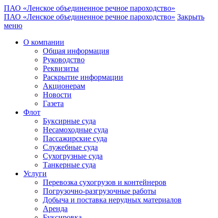
ПАО «Ленское объединенное речное пароходство»
ПАО «Ленское объединенное речное пароходство»
Закрыть
меню
О компании
Общая информация
Руководство
Реквизиты
Раскрытие информации
Акционерам
Новости
Газета
Флот
Буксирные суда
Несамоходные суда
Пассажирские суда
Служебные суда
Сухогрузные суда
Танкерные суда
Услуги
Перевозка сухогрузов и контейнеров
Погрузочно-разгрузочные работы
Добыча и поставка нерудных материалов
Аренда
Буксировка