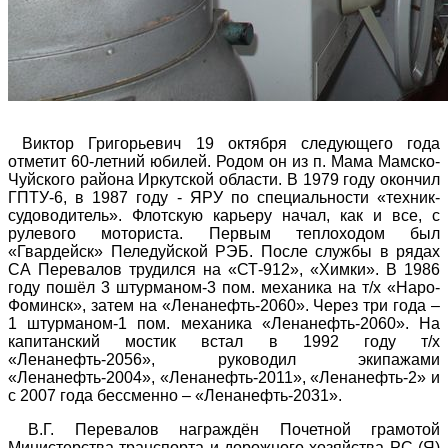
Виктор Григорьевич 19 октября следующего года
отметит 60-летний юбилей. Родом он из п. Мама Мамско-
Чуйского района Иркутской области. В 1979 году окончил
ГПТУ-6, в 1987 году - ЯРУ по специальности «техник-
судоводитель». Флотскую карьеру начал, как и все, с
рулевого моториста. Первым теплоходом был
«Гвардейск» Пеледуйской РЭБ. После службы в рядах
СА Перевалов трудился на «СТ-912», «Химки». В 1986
году пошёл 3 штурманом-3 пом. механика на т/х «Наро-
Фоминск», затем на «Ленанефть-2060». Через три года –
1 штурманом-1 пом. механика «Ленанефть-2060». На
капитанский мостик встал в 1992 году т/х
«Ленанефть-2056», руководил экипажами
«Ленанефть-2004», «Ленанефть-2011», «Ленанефть-2» и
с 2007 года бессменно – «Ленанефть-2031».
В.Г. Перевалов награждён Почетной грамотой
Министерства транспорта и дорожного хозяйства РС (Я)