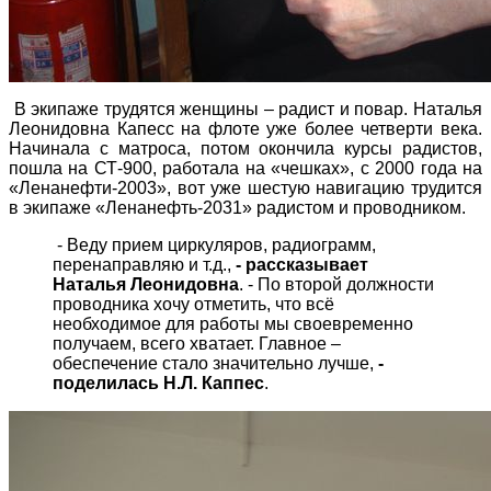
В экипаже трудятся женщины – радист и повар. Наталья
Леонидовна Капесс на флоте уже более четверти века.
Начинала с матроса, потом окончила курсы радистов,
пошла на СТ-900, работала на «чешках», с 2000 года на
«Ленанефти-2003», вот уже шестую навигацию трудится
в экипаже «Ленанефть-2031» радистом и проводником.
-
Веду прием циркуляров, радиограмм,
перенаправляю и т.д.,
- рассказывает
Наталья Леонидовна
. - По второй должности
проводника хочу отметить, что всё
необходимое для работы мы своевременно
получаем, всего хватает. Главное –
обеспечение стало значительно лучше,
-
поделилась Н.Л. Каппес
.