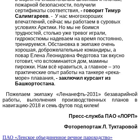
пожарной безопасности, получили
сертификаты соответствия,
- говорит Тимур
Салимгареев
. - У нас многохороших
впечатлений, сейчас мы работаем в суровых
условиях Арктики. Но мы не боимся
трудностей, столько уже тревог играли,
гидрокостюмы надеваем на время постоянно,
тренируемся. Обстановка в экипаже очень
хорошая, доброжелательные командиры, а
повар Елена Леонидовна Федотова так вкусно
готовит, что вспоминается дом, мамины
пирожки. Нам всё нравиться, а главное – это
практические опыт работы на танкере «река-
море» плавания,
- заключил курсант из
Башкортостана
.
Пожелаем экипажу «Ленанефть-2031» безаварийной
работы, выполнения производственных планов в
навигацию-2018 и семь футов под килем!
Пресс-служба ПАО «ЛОРП»
Фоторепортаж Л. Туктаровой
ПАО «Ленское объединенное речное пароходство»