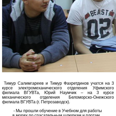
Тимур Салимгареев и Тимур Фахретдинов учатся на 3
курсе электромеханического отделения Уфимского
филиала ВГУВТа, Юрий Наумчик – на 3 курсе
механического отделения Беломорско-Онежского
филиала ВГУВТа (г. Петрозаводск).
- Мы прошли обучение в Учебном для работы
в морях по спасательным шлюпкам и плотам,