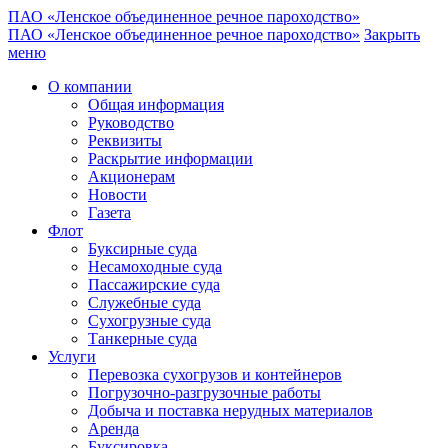
ПАО «Ленское объединенное речное пароходство»
ПАО «Ленское объединенное речное пароходство»
Закрыть
меню
О компании
Общая информация
Руководство
Реквизиты
Раскрытие информации
Акционерам
Новости
Газета
Флот
Буксирные суда
Несамоходные суда
Пассажирские суда
Служебные суда
Сухогрузные суда
Танкерные суда
Услуги
Перевозка сухогрузов и контейнеров
Погрузочно-разгрузочные работы
Добыча и поставка нерудных материалов
Аренда
Буксировка