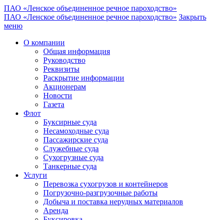
ПАО «Ленское объединенное речное пароходство»
ПАО «Ленское объединенное речное пароходство»
Закрыть
меню
О компании
Общая информация
Руководство
Реквизиты
Раскрытие информации
Акционерам
Новости
Газета
Флот
Буксирные суда
Несамоходные суда
Пассажирские суда
Служебные суда
Сухогрузные суда
Танкерные суда
Услуги
Перевозка сухогрузов и контейнеров
Погрузочно-разгрузочные работы
Добыча и поставка нерудных материалов
Аренда
Буксировка