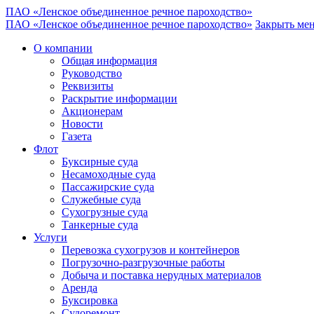
ПАО «Ленское объединенное речное пароходство»
ПАО «Ленское объединенное речное пароходство»
Закрыть ме
О компании
Общая информация
Руководство
Реквизиты
Раскрытие информации
Акционерам
Новости
Газета
Флот
Буксирные суда
Несамоходные суда
Пассажирские суда
Служебные суда
Сухогрузные суда
Танкерные суда
Услуги
Перевозка сухогрузов и контейнеров
Погрузочно-разгрузочные работы
Добыча и поставка нерудных материалов
Аренда
Буксировка
Судоремонт