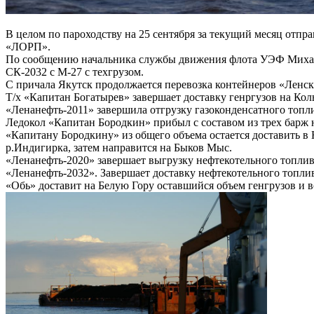
В целом по пароходству на 25 сентября за текущий месяц отпр
«ЛОРП».
По сообщению начальника службы движения флота УЭФ Михаила
СК-2032 с М-27 с техгрузом.
С причала Якутск продолжается перевозка контейнеров «Ленск
Т/х «Капитан Богатырев» завершает доставку генргузов на Кол
«Ленанефть-2011» завершила отгрузку газоконденсатного топли
Ледокол «Капитан Бородкин» прибыл с составом из трех барж н
«Капитану Бородкину» из общего объема остается доставить в
р.Индигирка, затем направится на Быков Мыс.
«Ленанефть-2020» завершает выгрузку нефтекотельного топлив
«Ленанефть-2032». Завершает доставку нефтекотельного топлив
«Обь» доставит на Белую Гору оставшийся объем генгрузов и в