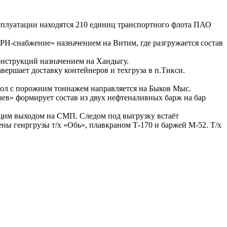
эксплуатации находятся 210 единиц транспортного флота ПАО
Н-снабжение» назначением на Витим, где разгружается состав
конструкций назначением на Хандыгу.
вершает доставку контейнеров и техгруза в п.Тикси.
окол с порожним тоннажем направляется на Быков Мыс.
чев» формирует состав из двух нефтеналивных барж на бар
ющим выходом на СМП. Следом под выгрузку встаёт
ны генргрузы т/х «Обь», плавкраном Т-170 и баржей М-52. Т/х