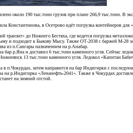
авлено около 190 тыс.тонн грузов при плане 266,9 тыс.тонн. В 
 Константинова, в Осетрово идёт погрузка контейнеров для «Р
ий транзит» до Нижнего Бестяха, где ведется погрузка металло
ыму и подходит к Быкову Мысу. Также ОТ-2038 с баржей М-28 за
ва из п.Сангары назначением на р.Анабар.
а бар р.Яна и доставил 6 тыс.тонн каменного угля. Сейчас лед
 Нижнеянск 13 тыс.тонн каменного угля. Ледокол «Капитан Баби
а в п.Чокурдах, затем направится на бар Индигирки с последу
а на р.Индигирка «Ленанефть-2041». Также в Чокурдах доставле
станет на зимний отстой.