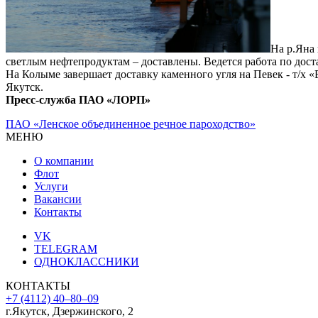
На р.Яна
светлым нефтепродуктам – доставлены. Ведется работа по дост
На Колыме завершает доставку каменного угля на Певек - т/
Якутск.
Пресс-служба ПАО «ЛОРП»
ПАО «Ленское объединенное речное пароходство»
МЕНЮ
О компании
Флот
Услуги
Вакансии
Контакты
VK
TELEGRAM
ОДНОКЛАССНИКИ
КОНТАКТЫ
+7 (4112) 40‒80‒09
г.Якутск, Дзержинского, 2