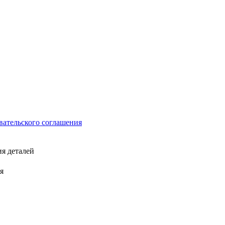
вательского соглашения
ия деталей
я