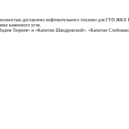
 полностью доставлено нефтекотельного топливо для ГУП ЖКХ Р
авке каменного угля.
х «Вадим Тюрнев» и «Капитан Шандровский». «Капитан Слобожан