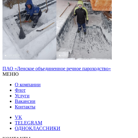
ПАО «Ленское объединенное речное пароходство»
МЕНЮ
О компании
Флот
Услуги
Вакансии
Контакты
VK
TELEGRAM
ОДНОКЛАССНИКИ