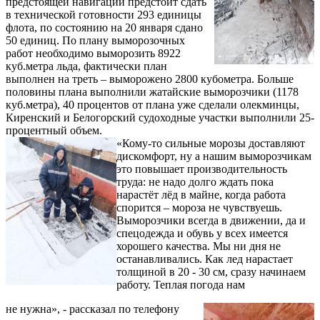
предстоящей навигации предстоит сдать
в технической готовности 293 единицы
флота, по состоянию на 20 января сдано
50 единиц. По плану выморозочных
работ необходимо выморозить 8922
куб.метра льда, фактически план
выполнен на треть – выморожено 2800 кубометра. Больше
половины плана выполнили жатайские выморозчики (1178
куб.метра), 40 процентов от плана уже сделали олекминцы,
Киренский и Белогорский судоходные участки выполнили 25-
процентный объем.
«Кому-то сильные морозы доставляют
дискомфорт, ну а нашим выморозчикам
это повышает производительность
труда: не надо долго ждать пока
нарастёт лёд в майне, когда работа
спорится – мороза не чувствуешь.
Выморозчики всегда в движении, да и
спецодежда и обувь у всех имеется
хорошего качества. Мы ни дня не
останавливались. Как лед нарастает
толщиной в 20 - 30 см, сразу начинаем
работу. Теплая погода нам
не нужна», - рассказал по телефону