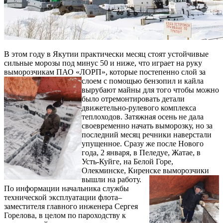
В этом году в Якутии практически месяц стоят устойчивые
сильные морозы под минус 50 и ниже, что играет на руку
выморозчикам ПАО «ЛОРП», которые постепенно слой за
слоем с
помощью бензопил и кайла
вырубают майны для того чтобы можно
было отремонтировать детали
движетельно-рулевого комплекса
теплоходов. Затяжная осень не дала
своевременно начать выморозку, но за
последний месяц речники наверстали
упущенное. Сразу же после Нового
года, 2 января, в Пеледуе, Жатае, в
Усть-Куйге, на Белой Горе,
Олекминске, Киренске выморозчики
вышли на работу.
По информации начальника службы
технической эксплуатации флота–
заместителя главного инженера Сергея
Горелова, в целом по пароходству к