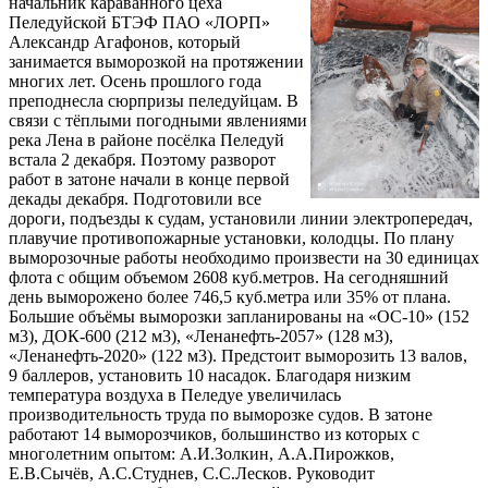
начальник караванного цеха
Пеледуйской БТЭФ ПАО «ЛОРП»
Александр Агафонов, который
занимается выморозкой на протяжении
многих лет. Осень прошлого года
преподнесла сюрпризы пеледуйцам. В
связи с тёплыми погодными явлениями
река Лена в районе посёлка Пеледуй
встала 2 декабря. Поэтому разворот
работ в затоне начали в конце первой
декады декабря. Подготовили все
дороги, подъезды к судам, установили линии электропередач,
плавучие противопожарные установки, колодцы. По плану
выморозочные работы необходимо произвести на 30 единицах
флота с общим объемом 2608 куб.метров. На сегодняшний
день выморожено более 746,5 куб.метра или 35% от плана.
Большие объёмы выморозки запланированы на «ОС-10» (152
м3), ДОК-600 (212 м3), «Ленанефть-2057» (128 м3),
«Ленанефть-2020» (122 м3). Предстоит выморозить 13 валов,
9 баллеров, установить 10 насадок. Благодаря низким
температура воздуха в Пеледуе увеличилась
производительность труда по выморозке судов. В затоне
работают 14 выморозчиков, большинство из которых с
многолетним опытом: А.И.Золкин, А.А.Пирожков,
Е.В.Сычёв, А.С.Студнев, С.С.Лесков. Руководит