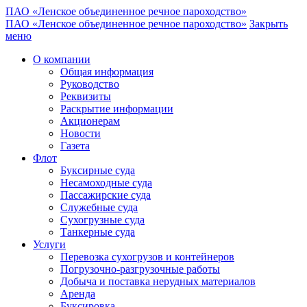
ПАО «Ленское объединенное речное пароходство»
ПАО «Ленское объединенное речное пароходство»
Закрыть
меню
О компании
Общая информация
Руководство
Реквизиты
Раскрытие информации
Акционерам
Новости
Газета
Флот
Буксирные суда
Несамоходные суда
Пассажирские суда
Служебные суда
Сухогрузные суда
Танкерные суда
Услуги
Перевозка сухогрузов и контейнеров
Погрузочно-разгрузочные работы
Добыча и поставка нерудных материалов
Аренда
Буксировка