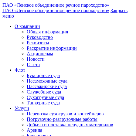
ПАО «Ленское объединенное речное пароходство»
ПАО «Ленское объединенное речное пароходство»
Закрыть
меню
О компании
Общая информация
Руководство
Реквизиты
Раскрытие информации
Акционерам
Новости
Газета
Флот
Буксирные суда
Несамоходные суда
Пассажирские суда
Служебные суда
Сухогрузные суда
Танкерные суда
Услуги
Перевозка сухогрузов и контейнеров
Погрузочно-разгрузочные работы
Добыча и поставка нерудных материалов
Аренда
Буксировка