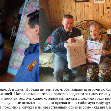
анам. А в День Победы делаем все, чтобы выразить огромную бл
зней. Нас охватывает особое чувство гордости за нашу страну.
 и помним тех, благодаря которым мы можем спокойно трудиться
али суровые испытания, но они проявили несгибаемую силу духа
 в поколение, служат нам нравственным ориентиром» - сказал Се