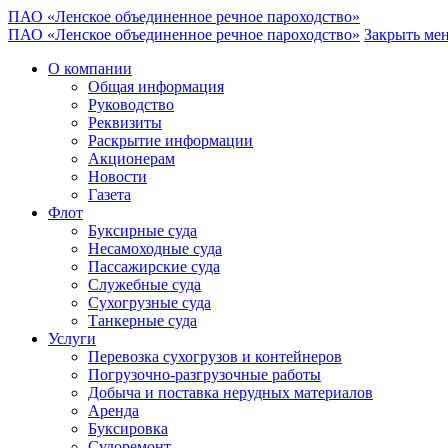
ПАО «Ленское объединенное речное пароходство»
ПАО «Ленское объединенное речное пароходство»
Закрыть ме
О компании
Общая информация
Руководство
Реквизиты
Раскрытие информации
Акционерам
Новости
Газета
Флот
Буксирные суда
Несамоходные суда
Пассажирские суда
Служебные суда
Сухогрузные суда
Танкерные суда
Услуги
Перевозка сухогрузов и контейнеров
Погрузочно-разгрузочные работы
Добыча и поставка нерудных материалов
Аренда
Буксировка
Судоремонт